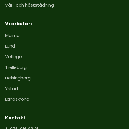
Vår- och höststädning
Vi arbetar i
Malmö
Lund
Vellinge
Trelleborg
Helsingborg
Ystad
Landskrona
Kontakt
076-916 88 31