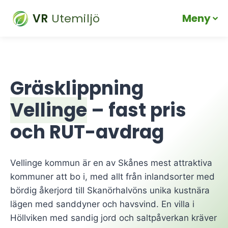
VR
Utemiljö
Meny
Skip
to
content
Gräsklippning
Vellinge
– fast pris
och RUT-avdrag
Vellinge kommun är en av Skånes mest attraktiva
kommuner att bo i, med allt från inlandsorter med
bördig åkerjord till Skanörhalvöns unika kustnära
lägen med sanddyner och havsvind. En villa i
Höllviken med sandig jord och saltpåverkan kräver