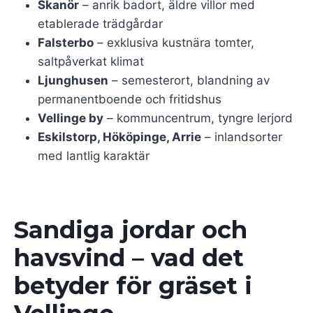
Skanör
– anrik badort, äldre villor med
etablerade trädgårdar
Falsterbo
– exklusiva kustnära tomter,
saltpåverkat klimat
Ljunghusen
– semesterort, blandning av
permanentboende och fritidshus
Vellinge by
– kommuncentrum, tyngre lerjord
Eskilstorp, Hököpinge, Arrie
– inlandsorter
med lantlig karaktär
Sandiga jordar och
havsvind – vad det
betyder för gräset i