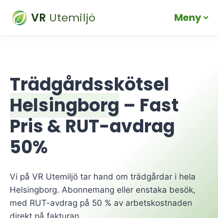
VR
Utemiljö
Meny
Skip
to
content
Trädgårdsskötsel
Helsingborg
– Fast
Pris & RUT-avdrag
50%
Vi på VR Utemiljö tar hand om trädgårdar i hela
Helsingborg. Abonnemang eller enstaka besök,
med RUT-avdrag på 50 % av arbetskostnaden
direkt på fakturan.