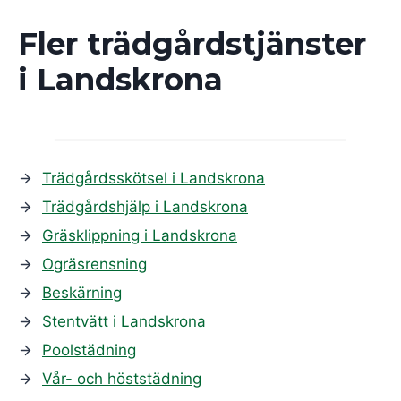
Fler trädgårdstjänster
i
Landskrona
Trädgårdsskötsel i Landskrona
Trädgårdshjälp i Landskrona
Gräsklippning i Landskrona
Ogräsrensning
Beskärning
Stentvätt i Landskrona
Poolstädning
Vår- och höststädning