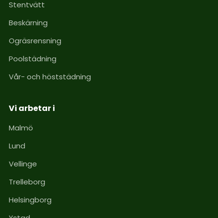
Stentvätt
Beskärning
Ogräsrensning
Poolstädning
Vår- och höststädning
Vi arbetar i
Malmö
Lund
Vellinge
Trelleborg
Helsingborg
Ystad