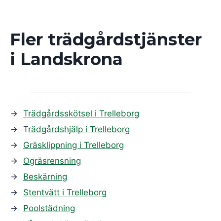
Fler trädgårdstjänster
i
Landskrona
Trädgårdsskötsel i Trelleborg
T
rädgårdshjälp i Trelleborg
Gräsklippning i Trelleborg
Ogräsrensning
Beskärning
Stentvätt i Trelleborg
Poolstädning