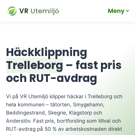
VR
Utemiljö
Meny
Skip
to
content
Häckklippning
Trelleborg
– fast pris
och RUT-avdrag
Vi på VR Utemiljö klipper häckar i Trelleborg och
hela kommunen – tätorten, Smygehamn,
Beddingestrand, Skegrie, Klagstorp och
Anderslöv. Fast pris, bortforsling som tillval och
RUT-avdrag på 50 % av arbetskostnaden direkt